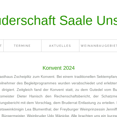
derschaft Saale Unst
T
TERMINE
AKTUELLES
WEINANBAUGEBIE
Konvent 2024
Gasthaus Zscheiplitz zum Konvent. Bei einem traditionellen Sektempfa
lnehmer des Begleitprogrammes wurden verabschiedet und erlebten in
irigiert. Zeitgleich fand der Konvent statt, zu dem Gutedel vom 
tsmeister Dieter Hanisch den Rechenschaftsbericht, der Schatzme
gsbericht mit dem Vorschlag, dem Bruderrat Entlastung zu erteilen.
etsweinkönigin Lea Blumenthal, der Freyburger Weinprinzessin Jenni
Bürgermeister, Weinbruder Udo Mänicke. Alle brachten uns ein kurz