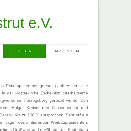
rut e.V.
T
BILDER
IMPRESSUM
ng ( Rotkäppchen sei gedankt) gab es herzliche
 der Klosterkirche Zscheiplitz unterhaltsame
Burgwerbener Herzogsberg gereicht wurde. Den
ister Holger Kreisel den Kassenbericht und
 Dem wurde zu 100 % entsprochen. Sehr erfreut
ffer Jäger, des amtierenden Weibaupräsidenten,
weiliges Grußwort und erwähnten die Bedeutung