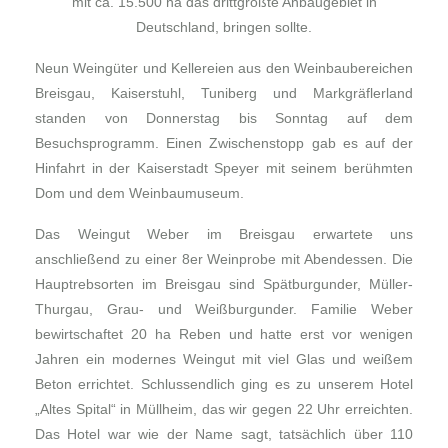
mit ca. 15.500 ha das drittgrößte Anbaugebiet in
Deutschland, bringen sollte.
Neun Weingüter und Kellereien aus den Weinbaubereichen
Breisgau, Kaiserstuhl, Tuniberg und Markgräflerland
standen von Donnerstag bis Sonntag auf dem
Besuchsprogramm. Einen Zwischenstopp gab es auf der
Hinfahrt in der Kaiserstadt Speyer mit seinem berühmten
Dom und dem Weinbaumuseum.
Das Weingut Weber im Breisgau erwartete uns
anschließend zu einer 8er Weinprobe mit Abendessen. Die
Hauptrebsorten im Breisgau sind Spätburgunder, Müller-
Thurgau, Grau- und Weißburgunder. Familie Weber
bewirtschaftet 20 ha Reben und hatte erst vor wenigen
Jahren ein modernes Weingut mit viel Glas und weißem
Beton errichtet. Schlussendlich ging es zu unserem Hotel
„Altes Spital“ in Müllheim, das wir gegen 22 Uhr erreichten.
Das Hotel war wie der Name sagt, tatsächlich über 110