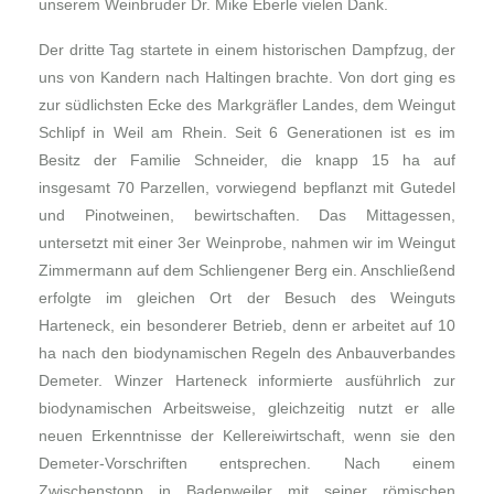
unserem Weinbruder Dr. Mike Eberle vielen Dank.
Der dritte Tag startete in einem historischen Dampfzug, der
uns von Kandern nach Haltingen brachte. Von dort ging es
zur südlichsten Ecke des Markgräfler Landes, dem Weingut
Schlipf in Weil am Rhein. Seit 6 Generationen ist es im
Besitz der Familie Schneider, die knapp 15 ha auf
insgesamt 70 Parzellen, vorwiegend bepflanzt mit Gutedel
und Pinotweinen, bewirtschaften. Das Mittagessen,
untersetzt mit einer 3er Weinprobe, nahmen wir im Weingut
Zimmermann auf dem Schliengener Berg ein. Anschließend
erfolgte im gleichen Ort der Besuch des Weinguts
Harteneck, ein besonderer Betrieb, denn er arbeitet auf 10
ha nach den biodynamischen Regeln des Anbauverbandes
Demeter. Winzer Harteneck informierte ausführlich zur
biodynamischen Arbeitsweise, gleichzeitig nutzt er alle
neuen Erkenntnisse der Kellereiwirtschaft, wenn sie den
Demeter-Vorschriften entsprechen. Nach einem
Zwischenstopp in Badenweiler mit seiner römischen