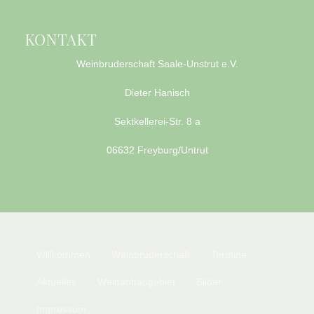
KONTAKT
Weinbruderschaft Saale-Unstrut e.V.
Dieter Hanisch
Sektkellerei-Str. 8 a
06632 Freyburg/Untrut
Willkommen
Weinbruderschaft
Termine
Aktuelles
Weinanbaugebiet
Bilder
Impressum